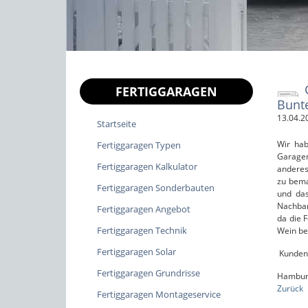
FERTIGGARAGEN
Bunte
13.04.2
Startseite
Wir hab
Fertiggaragen Typen
Garagen
Fertiggaragen Kalkulator
anderes
zu bema
Fertiggaragen Sonderbauten
und das
Nachbar
Fertiggaragen Angebot
da die 
Fertiggaragen Technik
Wein b
Fertiggaragen Solar
Kundenb
Fertiggaragen Grundrisse
Hamburg
Zurück
Fertiggaragen Montageservice