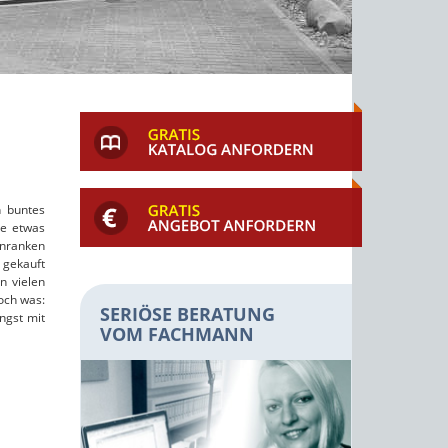
n buntes
te etwas
inranken
 gekauft
n vielen
och was:
SERIÖSE BERATUNG
ngst mit
VOM FACHMANN