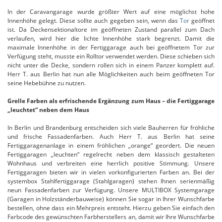
In der Caravangarage wurde größter Wert auf eine möglichst hohe
Innenhöhe gelegt. Diese sollte auch gegeben sein, wenn das
Tor
geöffnet
ist. Da Deckensektionaltore im geöffneten Zustand parallel zum Dach
verlaufen, wird hier die lichte Innenhöhe stark begrenzt. Damit die
maximale Innenhöhe in der Fertiggarage auch bei geöffnetem Tor zur
Verfügung steht, musste ein Rolltor verwendet werden. Diese schieben sich
nicht unter die Decke, sondern rollen sich in einem Panzer komplett auf.
Herr T. aus Berlin hat nun alle Möglichkeiten auch beim geöffneten Tor
seine Hebebühne zu nutzen.
Grelle Farben als erfrischende Ergänzung zum Haus – die Fertiggarage
„leuchtet“ neben dem Haus
In Berlin und Brandenburg entscheiden sich viele Bauherren für fröhliche
und frische Fassadenfarben. Auch Herr T. aus Berlin hat seine
Fertiggaragenanlage in einem fröhlichen „orange“ geordert. Die neuen
Fertiggaragen „leuchten“ regelrecht neben dem klassisch gestalteten
Wohnhaus und verbreiten eine herrlich positive Stimmung. Unsere
Fertiggaragen bieten wir in vielen vorkonfigurierten Farben an. Bei der
systembox Stahlfertiggarage (Stahlgaragen) stehen Ihnen serienmäßig
neun Fassadenfarben zur Verfügung. Unsere MULTIBOX Systemgarage
(Garagen in Holzständerbauweise) können Sie sogar in Ihrer Wunschfarbe
bestellen, ohne dass ein Mehrpreis entsteht. Hierzu geben Sie einfach den
Farbcode des gewünschten Farbherstellers an, damit wir Ihre Wunschfarbe