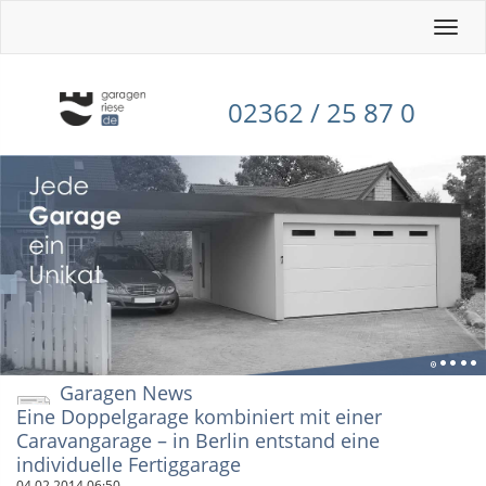
Toggle
naviga
02362 / 25 87 0
Garagen News
Eine Doppelgarage kombiniert mit einer
Caravangarage – in Berlin entstand eine
individuelle Fertiggarage
04.02.2014 06:50