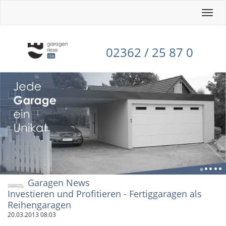
Toggle
naviga
02362 / 25 87 0
Garagen News
Investieren und Profitieren - Fertiggaragen als
Reihengaragen
20.03.2013 08:03