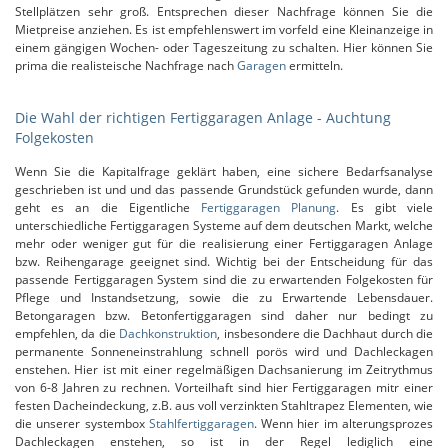
Stellplätzen sehr groß. Entsprechen dieser Nachfrage können Sie die
Mietpreise anziehen. Es ist empfehlenswert im vorfeld eine Kleinanzeige in
einem gängigen Wochen- oder Tageszeitung zu schalten. Hier können Sie
prima die realisteische Nachfrage nach
Garagen
ermitteln.
Die Wahl der richtigen Fertiggaragen Anlage - Auchtung
Folgekosten
Wenn Sie die Kapitalfrage geklärt haben, eine sichere Bedarfsanalyse
geschrieben ist und und das passende Grundstück gefunden wurde, dann
geht es an die Eigentliche
Fertiggaragen Planung
. Es gibt viele
unterschiedliche Fertiggaragen Systeme auf dem deutschen Markt, welche
mehr oder weniger gut für die realisierung einer Fertiggaragen Anlage
bzw. Reihengarage geeignet sind. Wichtig bei der Entscheidung für das
passende Fertiggaragen System sind die zu erwartenden Folgekosten für
Pflege und Instandsetzung, sowie die zu Erwartende Lebensdauer.
Betongaragen bzw. Betonfertiggaragen sind daher nur bedingt zu
empfehlen, da die
Dachkonstruktion
, insbesondere die Dachhaut durch die
permanente Sonneneinstrahlung schnell porös wird und Dachleckagen
enstehen. Hier ist mit einer regelmäßigen Dachsanierung im Zeitrythmus
von 6-8 Jahren zu rechnen. Vorteilhaft sind hier Fertiggaragen mitr einer
festen Dacheindeckung, z.B. aus voll verzinkten Stahltrapez Elementen, wie
die unserer systembox
Stahlfertiggaragen
. Wenn hier im alterungsprozes
Dachleckagen enstehen, so ist in der Regel lediglich eine