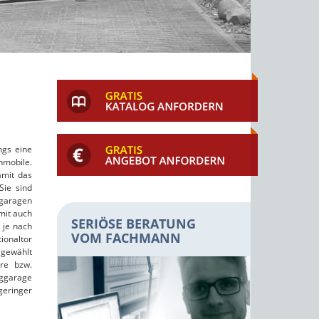
ngs eine
nmobile.
amit das
Sie sind
ggaragen
mit auch
SERIÖSE BERATUNG
 je nach
VOM FACHMANN
ionaltor
 gewählt
ore bzw.
iggarage
geringer