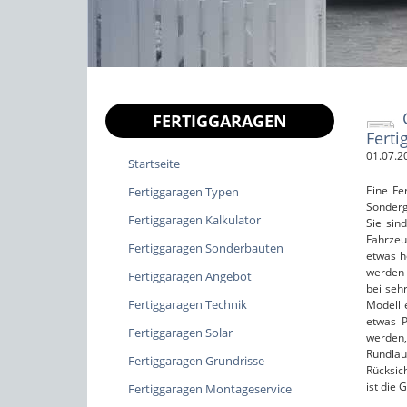
FERTIGGARAGEN
Ferti
01.07.2
Startseite
Eine Fe
Fertiggaragen Typen
Sonderg
Fertiggaragen Kalkulator
Sie sin
Fahrzeu
Fertiggaragen Sonderbauten
etwas h
werden 
Fertiggaragen Angebot
bei seh
Fertiggaragen Technik
Modell 
etwas P
Fertiggaragen Solar
werden,
Rundlau
Fertiggaragen Grundrisse
Rücksic
ist die
Fertiggaragen Montageservice