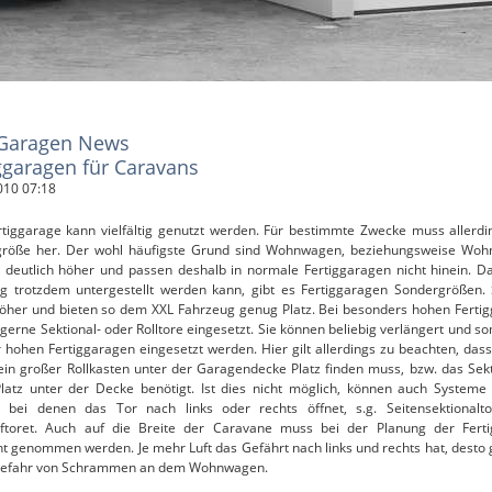
Garagen News
ggaragen für Caravans
010 07:18
rtiggarage kann vielfältig genutzt werden. Für bestimmte Zwecke muss allerdi
röße her. Der wohl häufigste Grund sind Wohnwagen, beziehungsweise Woh
d deutlich höher und passen deshalb in normale Fertiggaragen nicht hinein. D
g trotzdem untergestellt werden kann, gibt es Fertiggaragen Sondergrößen. 
öher und bieten so dem XXL Fahrzeug genug Platz. Bei besonders hohen Ferti
gerne Sektional- oder Rolltore eingesetzt. Sie können beliebig verlängert und so
r hohen Fertiggaragen eingesetzt werden. Hier gilt allerdings zu beachten, dass
ein großer Rollkasten unter der Garagendecke Platz finden muss, bzw. das Sekt
latz unter der Decke benötigt. Ist dies nicht möglich, können auch Systeme
 bei denen das Tor nach links oder rechts öffnet, s.g. Seitensektionalt
ftoret. Auch auf die Breite der Caravane muss bei der Planung der Fert
ht genommen werden. Je mehr Luft das Gefährt nach links und rechts hat, desto 
 Gefahr von Schrammen an dem Wohnwagen.