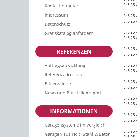
B: 5,85 
Kontaktformular
Impressum
B: 6,25 
B: 6,25 
Datenschutz
B: 6,25 
Gratiskatalog anfordern
B: 6,25 
B: 6,25 
REFERENZEN
B: 6,25 
Auftragsabwicklung
B: 6,25 
B: 6,25 
Referenzadressen
B: 6,25 
Bildergalerie
B: 6,25 
News und Baustellenreport
B: 6,25 
B: 6,25 
INFORMATIONEN
B: 6,25 
B: 6,25 
Garagensysteme im Vergleich
B: 6,95 
Garagen aus Holz, Stahl & Beton
B: 6,95 