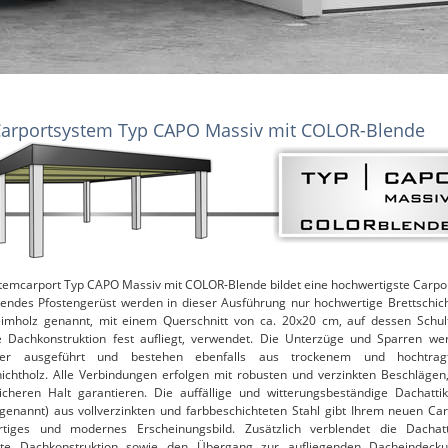
Carportsystem Typ CAPO Massiv mit COLOR-Blende
temcarport Typ CAPO Massiv mit COLOR-Blende bildet eine hochwertigste Carpor
gendes Pfostengerüst werden in dieser Ausführung nur hochwertige Brettschich
imholz genannt, mit einem Querschnitt von ca. 20x20 cm, auf dessen Schul
 Dachkonstruktion fest aufliegt, verwendet. Die Unterzüge und Sparren we
ker ausgeführt und bestehen ebenfalls aus trockenem und hochtrag
hichtholz. Alle Verbindungen erfolgen mit robusten und verzinkten Beschlägen
icheren Halt garantieren. Die auffällige und witterungsbeständige Dachatti
genannt) aus vollverzinkten und farbbeschichteten Stahl gibt Ihrem neuen Car
tiges und modernes Erscheinungsbild. Zusätzlich verblendet die Dachat
tte Dachkonstruktion sowie den Übergang zur aufliegenden Dacheindecku