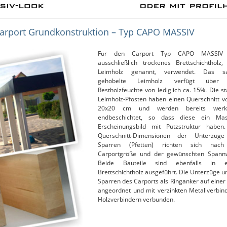
Carport Grundkonstruktion – Typ CAPO MASSIV
Für den Carport Typ CAPO MASSIV 
ausschließlich trockenes Brettschichtholz,
Leimholz genannt, verwendet. Das s
gehobelte Leimholz verfügt über 
Restholzfeuchte von lediglich ca. 15%. Die s
Leimholz-Pfosten haben einen Querschnitt v
20x20 cm und werden bereits werkse
endbeschichtet, so dass diese ein Mas
Erscheinungsbild mit Putzstruktur haben.
Querschnitt-Dimensionen der Unterzüg
Sparren (Pfetten) richten sich nac
Carportgröße und der gewünschten Spannw
Beide Bauteile sind ebenfalls in e
Brettschichtholz ausgeführt. Die Unterzüge u
Sparren des Carports als Ringanker auf eine
angeordnet und mit verzinkten Metallverbin
Holzverbindern verbunden.