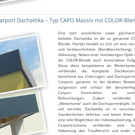
Carport Dachattika – Typ CAPO Massiv mit COLOR-Ble
Eine sehr ansehnliche sowie gleicher
beliebte Dachattika ist die so genannte C
Blende. Hierbei handelt es sich um eine ver
und farbbeschichtete (Bandbeschichtung) S
Abkantung. Neben einer hochwertigen Optik e
die COLOR-Blende auch konstruktive Aufg
Diese dient beispielweise als Wetterkant
verblendet die komplette Dachkonstru
bestehend aus Unterzügen und Dachsparre
Carports. genannt, ist der direkten Bewitt
ausgesetzt und schützt die darunterlie
Carport Konstruktion vor unnöt
Befeuchtungen. Zudem verblendet
„Wetterkante“ auch die Dachsparrenköpfe. U
voll verzinke Dachattika ist in verschie
Standartfarben lieferbar und bietet Ihnen 
eine tolle Möglichkeit der Individualisierung. 
Carportrückseite verblendet eine So
Abkantung den Traufbereich und endet i