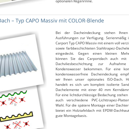
optionalen Regenrinne.
Dach – Typ CAPO Massiv mit COLOR-Blende
Bei der Dacheindeckung stehen Ihnen
Ausführungen zur Verfügung. Serienmäßig is
Carport Typ CAPO Massiv mit einem voll verz
sowie farbbeschichteten Stahltrapez-Dachel
eingedeckt. Gegen einen kleinen Mehr
können Sie das Carportdach auch mit 
Dachvliesbeschichtung zur Aufnahme
Kondenswasser bekommen. Für eine kom
kondenswasserfreie Dacheindeckung empf
wir Ihnen unser optionales ISO-Dach. Hi
handelt es sich um komplett isolierte Sand
Dachelemente mit einer 40 mm Kerndäm
Für eine lichtdurchlässige Bedachung stehen
auch verschiedene PVC-Lichttrapez-Platte
Wahl. Für die spätere Montage einer Dachte
bietet ein Holztafeldach mit EPDM-Dachhaut
gute Montagebasis.