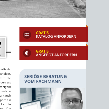
t-Basis.
thölzer,
SERIÖSE BERATUNG
tern die
VOM FACHMANN
rden als
fähigem
, welche
ka (auch
port ein
tika die
ng. Die