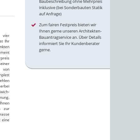
Baubeschreibung ohne Mehrpreis
inklusive (bei Sonderbauten Statik
auf Anfrage)
Zum fairen Festpreis bieten wir
Ihnen gerne unseren Architekten-
 vier
Bauantragservice an. Über Details
t Ihr
informiert Sie Ihr Kundenberater
inkten
gerne.
ement
preis
einer
 von
plett
ehlen
erbei
wich-
mung.
 Ihnen
n zur
rrasse
 eine