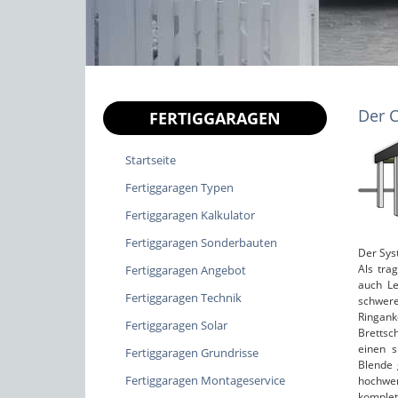
Der 
FERTIGGARAGEN
Startseite
Fertiggaragen Typen
Fertiggaragen Kalkulator
Fertiggaragen Sonderbauten
Der Sys
Als tra
Fertiggaragen Angebot
auch Le
Fertiggaragen Technik
schwere
Ringan
Fertiggaragen Solar
Brettsc
einen s
Fertiggaragen Grundrisse
Blende 
Fertiggaragen Montageservice
hochwer
komple