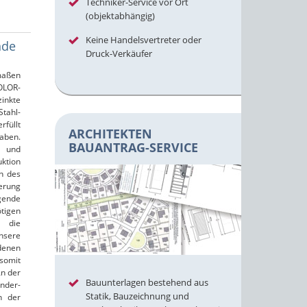
Techniker-Service vor Ort
(objektabhängig)
Keine Handelsvertreter oder
nde
Druck-Verkäufer
maßen
OLOR-
zinkte
tahl-
rfüllt
ARCHITEKTEN
aben.
BAUANTRAG-SERVICE
e und
ktion
n des
erung
gende
igen
 die
nsere
denen
somit
An der
Bauunterlagen bestehend aus
nder-
Statik, Bauzeichnung und
n der