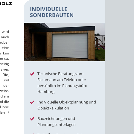
INDIVIDUELLE
SONDERBAUTEN
wird
 auch
auber
eine
tarken
on ca.
itig
sives
Technische Beratung vom
 Die,
Fachmann am Telefon oder
e und
h der
persönlich im Planungsbüro
eite.
Hamburg
dlem
nd die
Individuelle Objektplannung und
r Höhe
Objektkalkulation
dern /
Bauzeichnungen und
Plannungsunterlagen