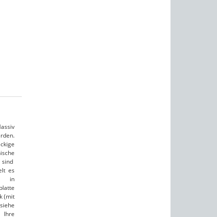
assiv
rden.
ckige
ische
 sind
lt es
e in
platte
k (mit
siehe
 Ihre