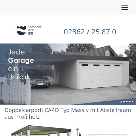
Toggle
naviga
02362 / 25 87 0
Doppelcarport: CAPO Typ Massiv mit Abstellraum
aus Profilholz